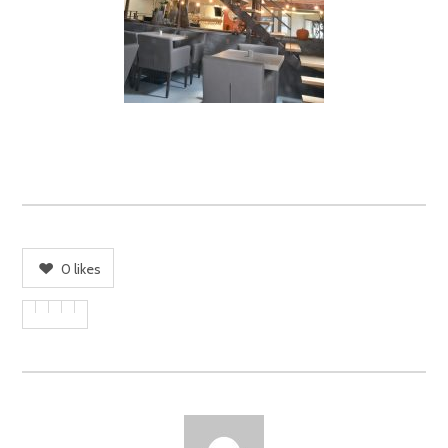
0
likes