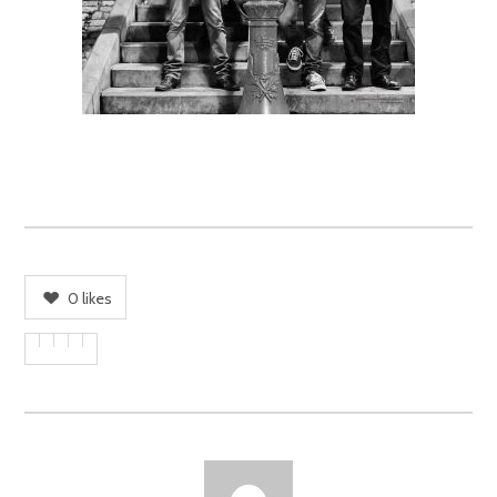
0
likes