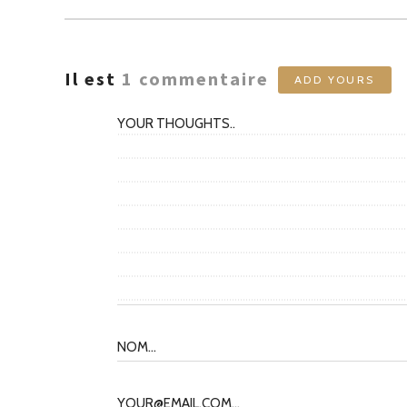
Il est
1
commentaire
ADD YOURS