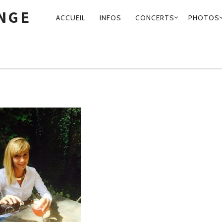
O-LOUNGE-
UNGE
ACCUEIL
INFOS
CONCERTS
PHOTOS
NAVIGATION
PRINCIPALE