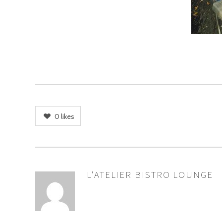
0
likes
L'ATELIER BISTRO LOUNGE
ASSIGNER
LES
AUTEURS