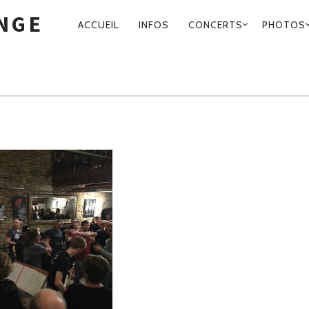
O-LOUNGE-
UNGE
ACCUEIL
INFOS
CONCERTS
PHOTOS
NAVIGATION
PRINCIPALE