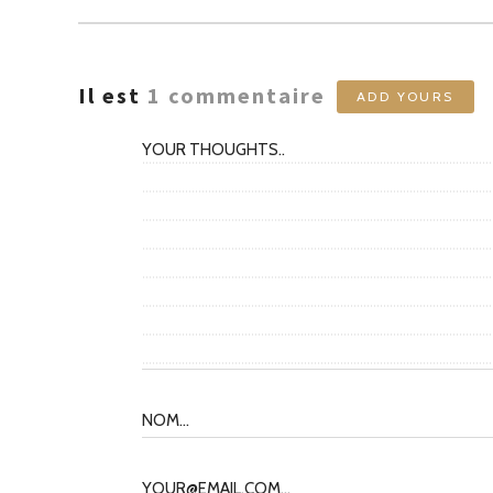
Il est
1
commentaire
ADD YOURS